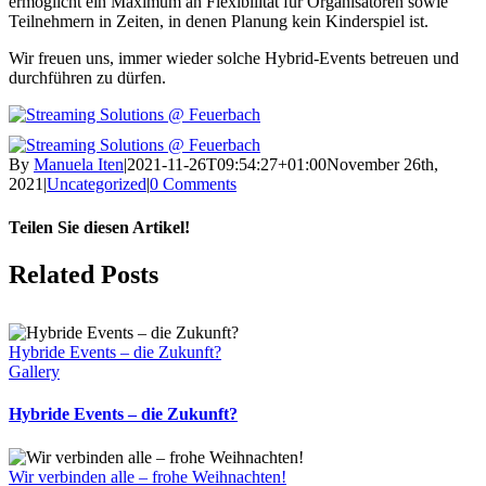
ermöglicht ein Maximum an Flexibilität für Organisatoren sowie
Teilnehmern in Zeiten, in denen Planung kein Kinderspiel ist.
Wir freuen uns, immer wieder solche Hybrid-Events betreuen und
durchführen zu dürfen.
By
Manuela Iten
|
2021-11-26T09:54:27+01:00
November 26th,
2021
|
Uncategorized
|
0 Comments
Teilen Sie diesen Artikel!
Facebook
X
Reddit
LinkedIn
WhatsApp
Tumblr
Pinterest
Vk
Email
Related Posts
Hybride Events – die Zukunft?
Gallery
Hybride Events – die Zukunft?
Wir verbinden alle – frohe Weihnachten!