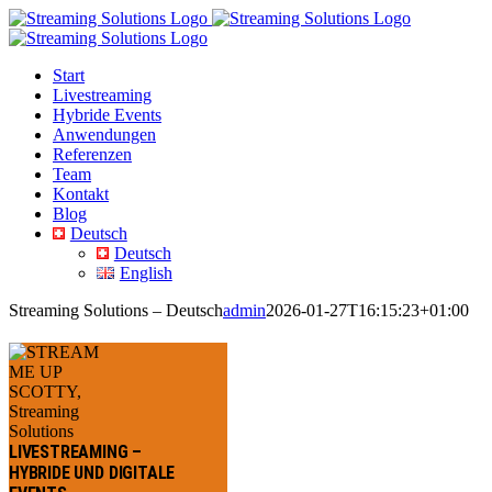
Skip
to
content
Start
Livestreaming
Hybride Events
Anwendungen
Referenzen
Team
Kontakt
Blog
Deutsch
Deutsch
English
Streaming Solutions – Deutsch
admin
2026-01-27T16:15:23+01:00
LIVESTREAMING –
HYBRIDE UND DIGITALE