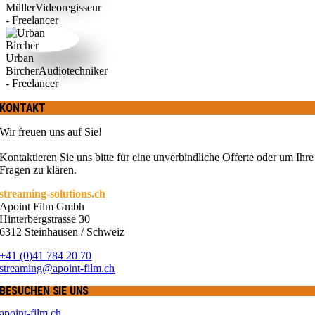
Müller
Videoregisseur
- Freelancer
Urban
Bircher
Audiotechniker
- Freelancer
KONTAKT
Wir freuen uns auf Sie!
Kontaktieren Sie uns bitte für eine unverbindliche Offerte oder um Ihre
Fragen zu klären.
streaming-solutions.ch
Apoint Film Gmbh
Hinterbergstrasse 30
6312 Steinhausen / Schweiz
+41 (0)41 784 20 70
streaming@apoint-film.ch
BESUCHEN SIE UNS
apoint-film.ch