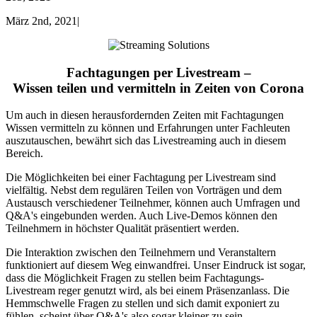
März 2nd, 2021
|
Fachtagungen
per
Live
s
tream –
Wissen teilen und vermitteln in Zeiten von Corona
Um auch in diesen
heraus
fordernden Zeiten mit Fachtagungen
Wissen vermitteln zu können und Erfahrungen
un
ter
Fachleuten
auszutauschen, bewährt sich das L
ivestreaming auch in diesem
Bereich.
Die Möglichkeiten bei einer Fachtagung per Livestream
sind
vielfältig
.
Nebst dem regulären Teilen von Vorträgen und dem
Austausch verschiedener Teilnehmer,
können auch Umfragen und
Q&A's
eingebunden werden
. Auch
Live-Demos
können
den
Teilnehmern in höchster Qualität präsentiert
werden
.
Die Interaktion
zwischen den Teilnehmern und Veranstaltern
funktioniert auf diesem Weg einwandfrei.
Unser Eindruck ist sogar
,
dass die Möglichkeit Fragen zu stellen beim Fachtagungs-
Li
vestream reger
g
enutz
t
wird
, als bei einem Präsenzanlass. Die
Hemmschwelle Fragen zu stellen
und sich damit exponiert zu
fühlen
, scheint
über
Q&A's
also
sogar
kleiner zu sein.