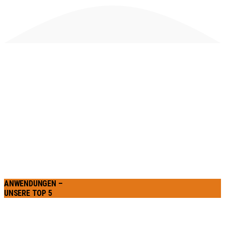
MASS-
GESCHNEIDERT
MAXIMALE
REICHWEITE
FLEXIBEL
KOSTENGÜNSTIG
INTERAKTIV
KLIMA-
FREUNDLICH
ANWENDUNGEN –
UNSERE TOP 5
TOWNHALL-
EVENTS
GENERAL-VERSAMMLUNGEN
MEDIEN-