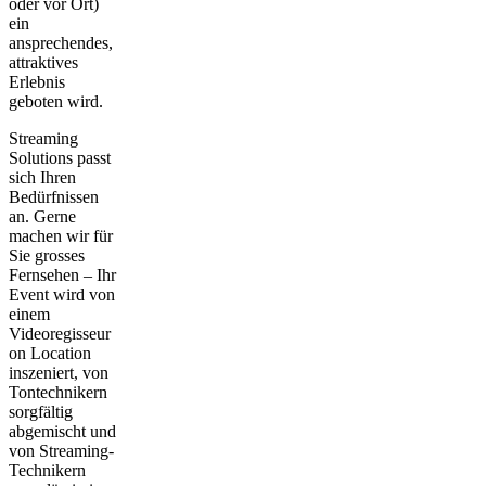
oder vor Ort)
ein
ansprechendes,
attraktives
Erlebnis
geboten wird.
Streaming
Solutions passt
sich Ihren
Bedürfnissen
an. Gerne
machen wir für
Sie grosses
Fernsehen – Ihr
Event wird von
einem
Videoregisseur
on Location
inszeniert, von
Tontechnikern
sorgfältig
abgemischt und
von Streaming-
Technikern