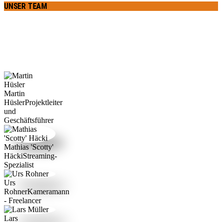
UNSER TEAM
Wir sind schon lange im Filmbusiness. Dadurch können wir auf ein
grosses Netzwerk an langjährigen Freelancern und
Partnerunternehmen zurückgreifen. Unser Team ist jederzeit mit
weiteren bewährten Profis aus der Streaming- und Filmszene
erweiterbar.
Martin
Hüsler
Projektleiter
und
Geschäftsführer
Mathias 'Scotty'
Häcki
Streaming-
Spezialist
Urs
Rohner
Kameramann
- Freelancer
Lars